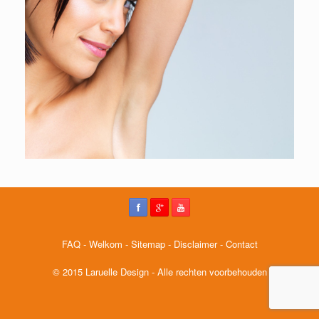
FAQ
-
Welkom
-
Sitemap
-
Disclaimer
-
Contact
© 2015 Laruelle Design - Alle rechten voorbehouden