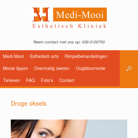
Neem contact met ons op: 036-3100700
Medi-Mooi
Esthetisch arts
Rimpelbehandelingen
Mooie lippen
Overmatig zweten
Ooglidcorrectie
Tarieven
FAQ
Foto’s
Contact
Droge oksels