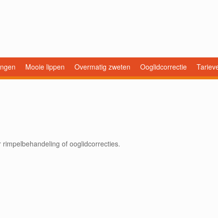
ingen
Mooie lippen
Overmatig zweten
Ooglidcorrectie
Tariev
 rimpelbehandeling of ooglidcorrecties.