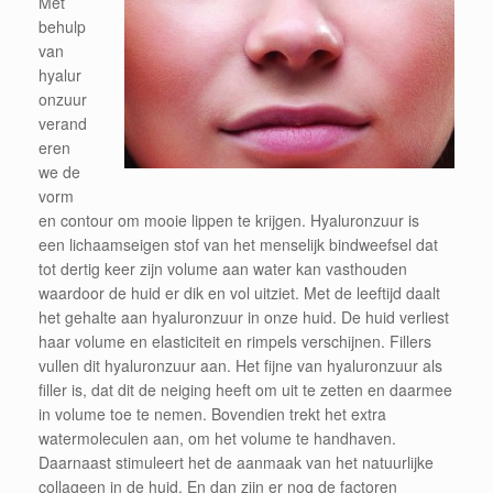
Met
behulp
van
hyalur
onzuur
verand
eren
we de
vorm
en contour om mooie lippen te krijgen. Hyaluronzuur is
een lichaamseigen stof van het menselijk bindweefsel dat
tot dertig keer zijn volume aan water kan vasthouden
waardoor de huid er dik en vol uitziet. Met de leeftijd daalt
het gehalte aan hyaluronzuur in onze huid. De huid verliest
haar volume en elasticiteit en rimpels verschijnen. Fillers
vullen dit hyaluronzuur aan. Het fijne van hyaluronzuur als
filler is, dat dit de neiging heeft om uit te zetten en daarmee
in volume toe te nemen. Bovendien trekt het extra
watermoleculen aan, om het volume te handhaven.
Daarnaast stimuleert het de aanmaak van het natuurlijke
collageen in de huid. En dan zijn er nog de factoren