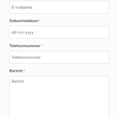
Geboortedatum
*
DD
dash
Telefoonnummer
*
MM
dash
JJJJ
Bericht
*