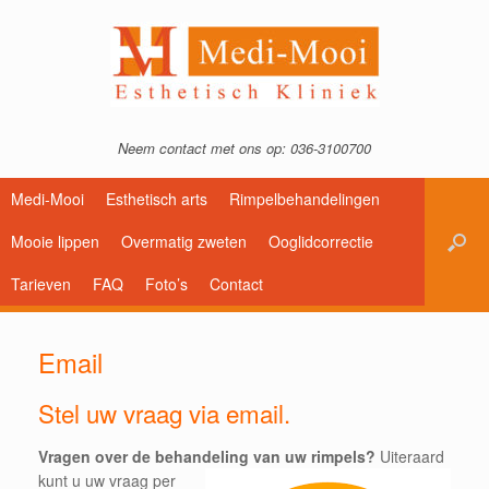
Neem contact met ons op: 036-3100700
Medi-Mooi
Esthetisch arts
Rimpelbehandelingen
Mooie lippen
Overmatig zweten
Ooglidcorrectie
Tarieven
FAQ
Foto’s
Contact
Email
Stel uw vraag via email.
Vragen over de behandeling van uw rimpels?
Uiteraard
kunt u uw vraag per