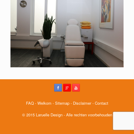
FAQ
-
Welkom
-
Sitemap
-
Disclaimer
-
Contact
© 2015 Laruelle Design - Alle rechten voorbehouden