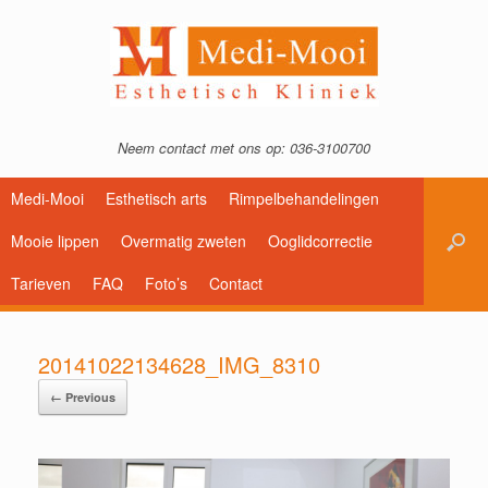
Neem contact met ons op: 036-3100700
Medi-Mooi
Esthetisch arts
Rimpelbehandelingen
Mooie lippen
Overmatig zweten
Ooglidcorrectie
Tarieven
FAQ
Foto’s
Contact
20141022134628_IMG_8310
← Previous