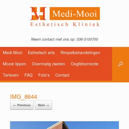
Neem contact met ons op: 036-3100700
Medi-Mooi
Esthetisch arts
Rimpelbehandelingen
Mooie lippen
Overmatig zweten
Ooglidcorrectie
Tarieven
FAQ
Foto’s
Contact
IMG_8644
← Previous
Next →