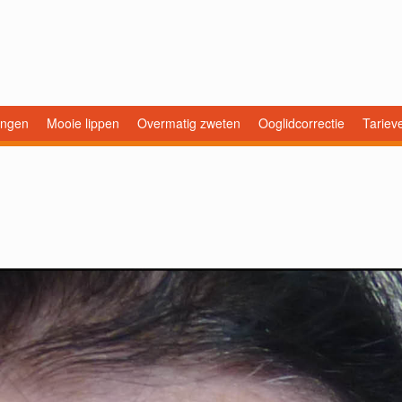
ingen
Mooie lippen
Overmatig zweten
Ooglidcorrectie
Tariev