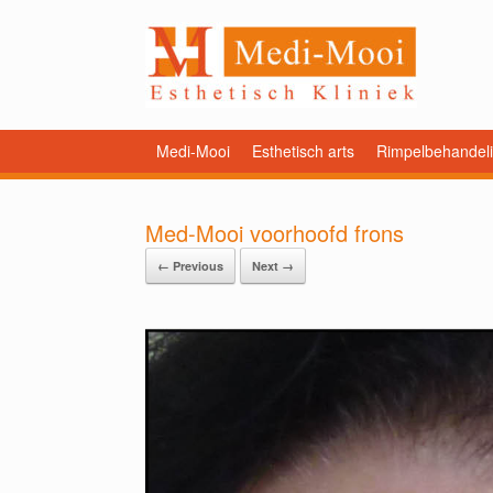
Medi-Mooi
Esthetisch arts
Rimpelbehandel
Med-Mooi voorhoofd frons
← Previous
Next →