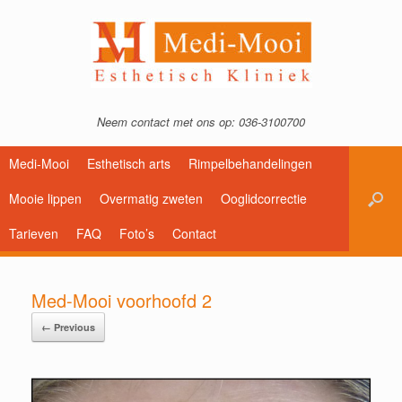
Neem contact met ons op: 036-3100700
Medi-Mooi
Esthetisch arts
Rimpelbehandelingen
Mooie lippen
Overmatig zweten
Ooglidcorrectie
Tarieven
FAQ
Foto’s
Contact
Med-Mooi voorhoofd 2
← Previous