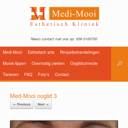
Neem contact met ons op: 036-3100700
Medi-Mooi
Esthetisch arts
Rimpelbehandelingen
Mooie lippen
Overmatig zweten
Ooglidcorrectie
Tarieven
FAQ
Foto’s
Contact
Med-Mooi ooglid 3
← Previous
Next →