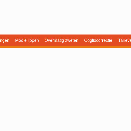
ingen
Mooie lippen
Overmatig zweten
Ooglidcorrectie
Tariev