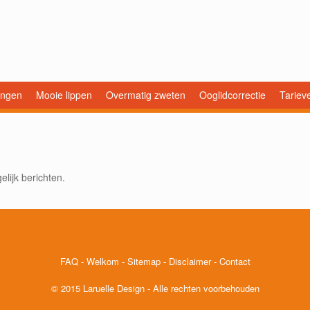
ingen
Mooie lippen
Overmatig zweten
Ooglidcorrectie
Tariev
lijk berichten.
FAQ
-
Welkom
-
Sitemap
-
Disclaimer
-
Contact
© 2015 Laruelle Design - Alle rechten voorbehouden